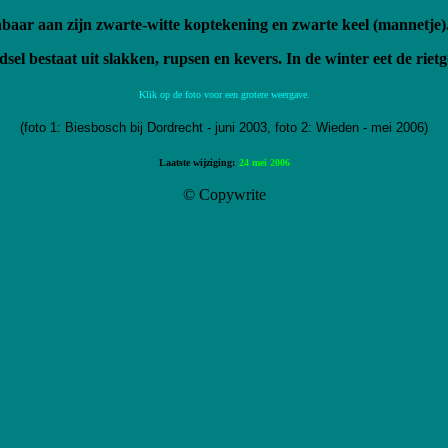
kenbaar aan zijn zwarte-witte koptekening en zwarte keel (mannetj
dsel bestaat uit slakken, rupsen en kevers. In de winter eet de riet
Klik op de foto voor een grotere weergave.
(foto 1: Biesbosch bij Dordrecht - juni 2003, foto 2: Wieden - mei 2006)
Laatste wijziging:
24 mei 2006
© Copywrite