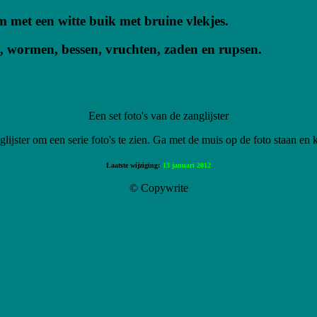
m met een witte buik met bruine vlekjes.
en, wormen, bessen, vruchten, zaden en rupsen.
Een set foto's van de zanglijster
lijster om een serie foto's te zien. Ga met de muis op de foto staan en 
Laatste wijziging:
13 januari 2012
© Copywrite